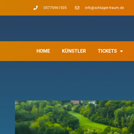
05776961505
info@schlager-traum.de
HOME
KÜNSTLER
TICKETS